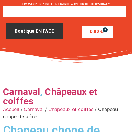
LIVRAISON GRATUITE EN FRANCE À PARTIR DE 50€ D'ACHAT *
0
Boutique EN FACE
0,00
€
Carnaval
,
Châpeaux et
coiffes
Accueil
/
Carnaval
/
Châpeaux et coiffes
/ Chapeau
chope de bière
Chapeau chope de