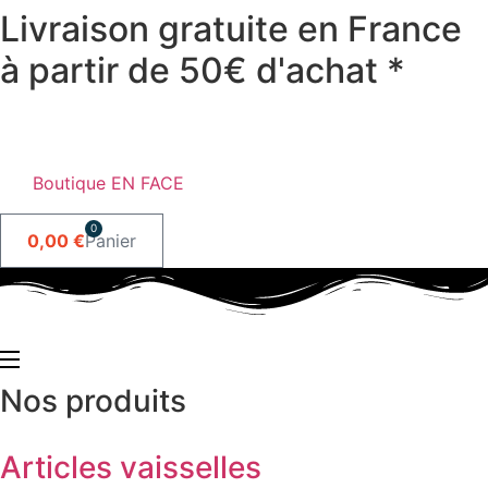
Livraison gratuite en France
Aller
au
à partir de 50€ d'achat *
contenu
Boutique EN FACE
0
0,00
€
Panier
Nos
produits
Articles vaisselles