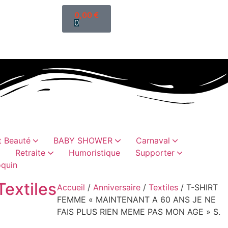
0,00
€
0
 Beauté
BABY SHOWER
Carnaval
Retraite
Humoristique
Supporter
quin
ettis
sselles
es
es
oristiques
abillement
Cadeaux humoristiques
Sacs, trousses, vanity
Chaussettes paillette
Cadeaux vaisselles
Textiles
Accueil
/
Anniversaire
/
Textiles
/ T-SHIRT
FEMME « MAINTENANT A 60 ANS JE NE
FAIS PLUS RIEN MEME PAS MON AGE » S.