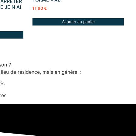
N ARRETER
 JE N AI
11,90
€
Ajouter au panier
son ?
 lieu de résidence, mais en général :
rés
rés