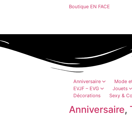
Boutique EN FACE
Anniversaire
Mode et
EVJF – EVG
Jouets
Décorations
Sexy & Co
Bobs, casquettes
Châpeaux et coiffes
Cadeaux humoristique
canons à conf
Articles vai
Perruques, moustaches, barb
Accessoires textil
Jeux hum
Accessoires h
Anniversaire
,