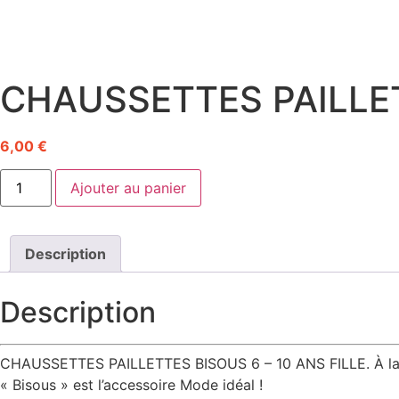
CHAUSSETTES PAILLET
6,00
€
quantité
Ajouter au panier
de
CHAUSSETTES
PAILLETTES
BISOUS
6
Description
-
10
ANS
Description
FILLE
CHAUSSETTES PAILLETTES BISOUS 6 – 10 ANS FILLE. À la rech
« Bisous » est l’accessoire Mode idéal !