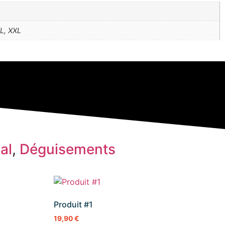
XL, XXL
al
,
Déguisements
Produit #1
19,90
€