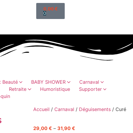
0,00
€
0
 Beauté
BABY SHOWER
Carnaval
Retraite
Humoristique
Supporter
quin
ettis
sselles
es
es
oristiques
abillement
Cadeaux humoristiques
Sacs, trousses, vanity
Chaussettes paillette
Cadeaux vaisselles
Accueil
/
Carnaval
/
Déguisements
/ Curé
s
29,00
€
–
31,90
€