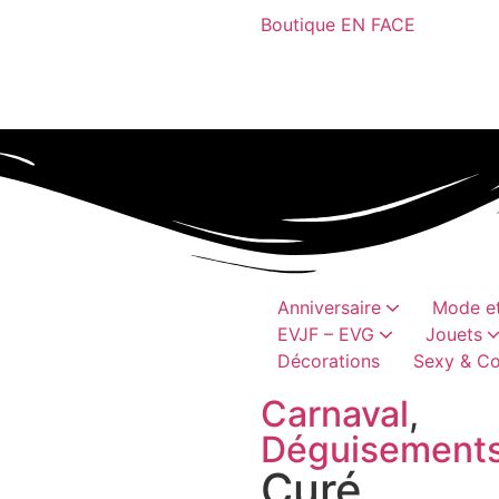
Boutique EN FACE
Anniversaire
Mode et
EVJF – EVG
Jouets
Décorations
Sexy & Co
Bobs, casquettes
Châpeaux et coiffes
Cadeaux humoristique
canons à conf
Articles vai
Perruques, moustaches, barb
Accessoires textil
Jeux hum
Accessoires h
Carnaval
,
Déguisement
Curé