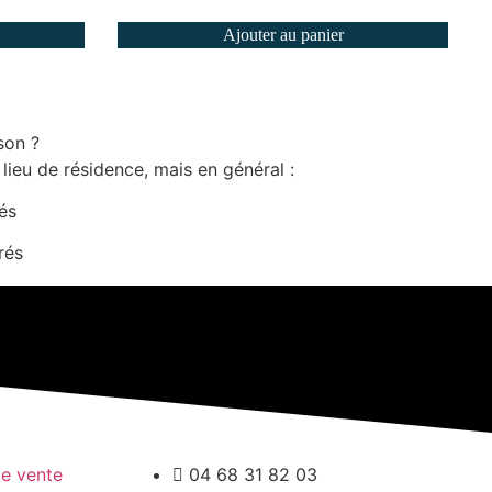
Ajouter au panier
son ?
 lieu de résidence, mais en général :
rés
rés
de vente
04 68 31 82 03