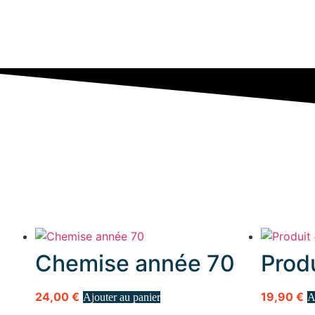
Chemise année 70
Prod
24,00
€
19,90
€
Ajouter au panier
A