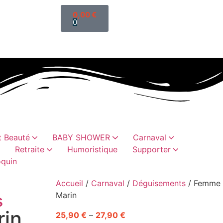
0,00
€
0
 Beauté
BABY SHOWER
Carnaval
Retraite
Humoristique
Supporter
quin
que
ques, moustaches, barbes
essoires textiles
canons à confettis
Articles vaisselles
Jeux humoristiques
Accessoires habillement
Sacs, trousses, vanity
Cadeaux humoristiques
Chaussettes paillette
Cadeaux vaisse
Accueil
/
Carnaval
/
Déguisements
/ Femme
Marin
s
in
25,90
€
–
27,90
€