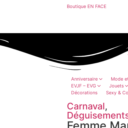
Boutique EN FACE
Anniversaire
Mode et
EVJF – EVG
Jouets
Décorations
Sexy & Co
Bobs, casquettes
Châpeaux et coiffes
Cadeaux humoristi
Perru
Acc
Carnaval
,
Déguisement
Femme Mar