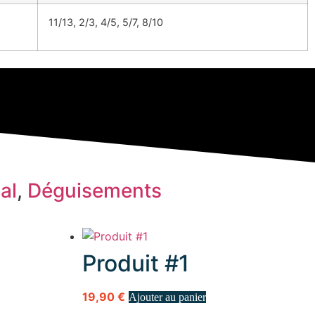
11/13, 2/3, 4/5, 5/7, 8/10
al
,
Déguisements
Produit #1
19,90
€
Ajouter au panier