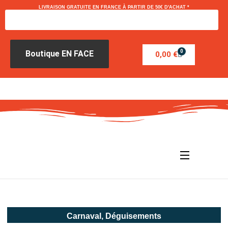
LIVRAISON GRATUITE EN FRANCE À PARTIR DE 50€ D'ACHAT *
0
Boutique EN FACE
0,00
€
Carnaval
,
Déguisements