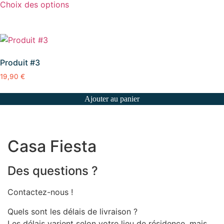
Choix des options
produit
a
plusieurs
variations.
Les
Produit #3
options
19,90
€
peuvent
être
Ajouter au panier
choisies
sur
la
page
Casa Fiesta
du
produit
Des questions ?
Contactez-nous !
Quels sont les délais de livraison ?
Les délais varient selon votre lieu de résidence, mais