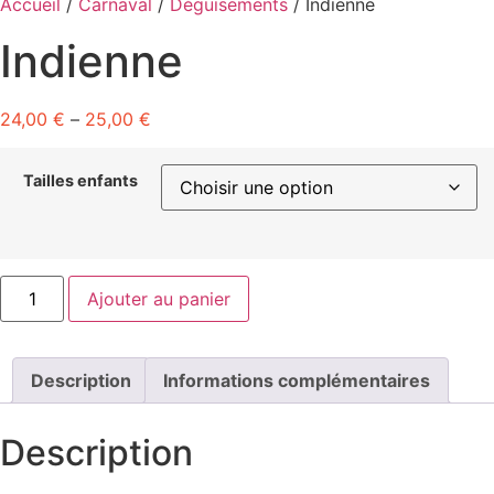
Accueil
/
Carnaval
/
Déguisements
/ Indienne
Indienne
24,00
€
–
25,00
€
Tailles enfants
quantité
Ajouter au panier
de
Indienne
Description
Informations complémentaires
Description