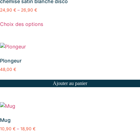
chemise satin blanche disco
24,90
€
–
26,90
€
Ce
Choix des options
produit
a
plusieurs
variations.
Les
Plongeur
options
48,00
€
peuvent
être
Ajouter au panier
choisies
sur
la
page
du
Mug
produit
10,90
€
–
18,90
€
Ce