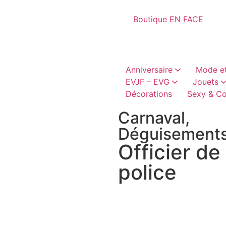
Boutique EN FACE
Anniversaire
Mode et
EVJF – EVG
Jouets
Décorations
Sexy & Co
Bobs, casquettes
Châpeaux et coiffes
Cadeaux humoristique
canons à conf
Articles vai
Perruques, moustaches, barb
Accessoires textil
Jeux hum
Accessoires h
Carnaval
,
Déguisement
Officier de
police