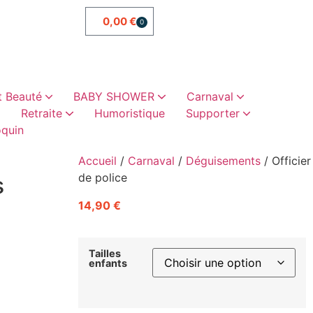
0,00
€
0
 Beauté
BABY SHOWER
Carnaval
Retraite
Humoristique
Supporter
quin
ettis
sselles
es
es
oristiques
abillement
Cadeaux humoristiques
Sacs, trousses, vanity
Chaussettes paillette
Cadeaux vaisselles
Accueil
/
Carnaval
/
Déguisements
/ Officier
de police
s
14,90
€
Tailles
enfants