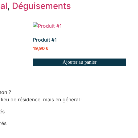
al
,
Déguisements
Produit #1
19,90
€
Ajouter au panier
son ?
 lieu de résidence, mais en général :
rés
rés