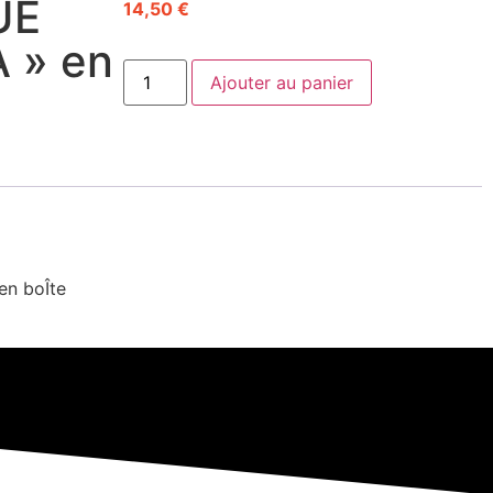
UE
14,50
€
 » en
Ajouter au panier
n boÎte