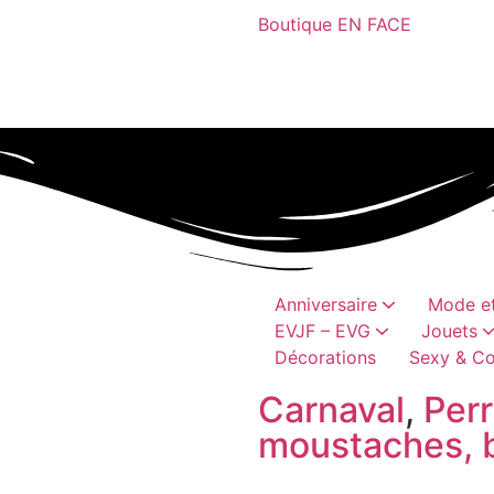
Boutique EN FACE
Anniversaire
Mode et
EVJF – EVG
Jouets
Décorations
Sexy & Co
Bobs, casquettes
Châpeaux et coiffes
Cadeaux humoristique
canons à conf
Articles vai
Perruques, moustaches, barb
Accessoires textil
Jeux hum
Accessoires h
Carnaval
,
Per
moustaches, 