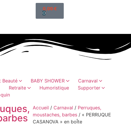
0,00
€
0
 Beauté
BABY SHOWER
Carnaval
Retraite
Humoristique
Supporter
quin
ettis
sselles
es
es
oristiques
abillement
Cadeaux humoristiques
Sacs, trousses, vanity
Chaussettes paillette
Cadeaux vaisselles
ruques,
Accueil
/
Carnaval
/
Perruques,
moustaches, barbes
/ « PERRUQUE
barbes
CASANOVA » en boÎte