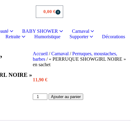
0,00
€
0
auté
BABY SHOWER
Carnaval
Retraite
Humoristique
Supporter
Décorations
s
les
ristiques
illement
Cadeaux humoristiques
Sacs, trousses, vanity
Chaussettes paillette
Cadeaux vaisselles
,
Accueil
/
Carnaval
/
Perruques, moustaches,
barbes
/ « PERRUQUE SHOWGIRL NOIRE »
en sachet
L NOIRE »
11,90
€
Ajouter au panier