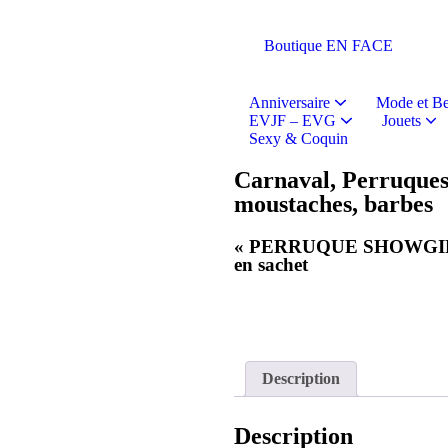
Boutique EN FACE
Anniversaire
Mode et Be
EVJF – EVG
Jouets
Sexy & Coquin
Bobs, casquettes
Châpeaux et coiffes
Cadeaux humoristique
canons à confetti
Articles vaissel
Perruques, moustaches, barbes
Accessoires textiles
Jeux humo
Accessoires hab
Carnaval
,
Perruques
moustaches, barbes
« PERRUQUE SHOWGIR
en sachet
Description
Description