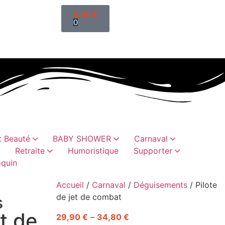
0,00
€
0
 Beauté
BABY SHOWER
Carnaval
Retraite
Humoristique
Supporter
quin
ettis
sselles
es
es
oristiques
abillement
Cadeaux humoristiques
Sacs, trousses, vanity
Chaussettes paillette
Cadeaux vaisselles
Accueil
/
Carnaval
/
Déguisements
/ Pilote
de jet de combat
s
et de
29,90
€
–
34,80
€