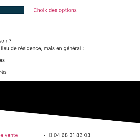
Choix des options
son ?
 lieu de résidence, mais en général :
rés
rés
de vente
04 68 31 82 03