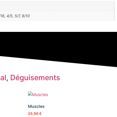
/16, 4/5, 5/7, 8/10
al
,
Déguisements
Muscles
25,90
€