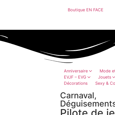
Boutique EN FACE
Anniversaire
Mode et
EVJF – EVG
Jouets
Décorations
Sexy & Co
Bobs, casquettes
Châpeaux et coiffes
Cadeaux humoristique
canons à conf
Articles vai
Perruques, moustaches, barb
Accessoires textil
Jeux hum
Accessoires h
Carnaval
,
Déguisement
Pilote de j