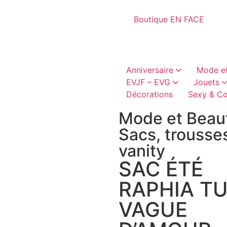
Boutique EN FACE
Anniversaire
Mode et
EVJF – EVG
Jouets
Décorations
Sexy & Co
Bobs, casquettes
Châpeaux et coiffes
Cadeaux humoristique
canons à conf
Articles vai
Perruques, moustaches, barb
Accessoires textil
Jeux hum
Accessoires h
Mode et Beau
Sacs, trousse
vanity
SAC ÉTÉ
RAPHIA T
VAGUE