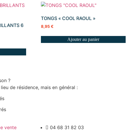
TONGS « COOL RAOUL »
ILLANTS 6
8,95
€
Ajouter au panier
son ?
 lieu de résidence, mais en général :
rés
rés
de vente
04 68 31 82 03