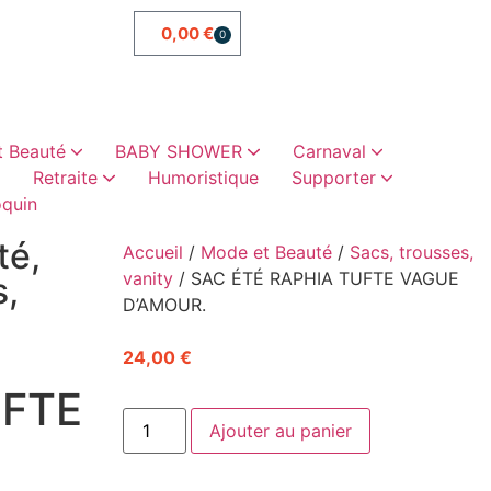
0,00
€
0
 Beauté
BABY SHOWER
Carnaval
Retraite
Humoristique
Supporter
quin
ettis
sselles
es
es
oristiques
abillement
Cadeaux humoristiques
Sacs, trousses, vanity
Chaussettes paillette
Cadeaux vaisselles
té
,
Accueil
/
Mode et Beauté
/
Sacs, trousses,
vanity
/ SAC ÉTÉ RAPHIA TUFTE VAGUE
s,
D’AMOUR.
24,00
€
UFTE
Ajouter au panier