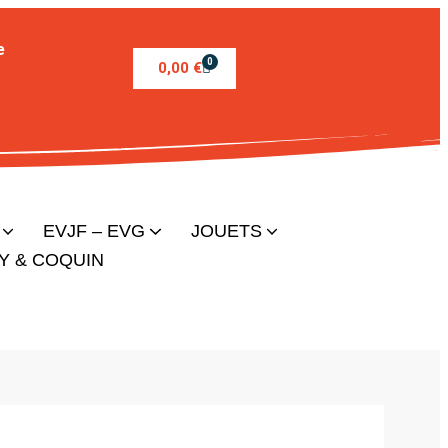
e
0
0,00
€
EVJF – EVG
JOUETS
Y & COQUIN
Chaussettes paillette
Cadeaux vaisselles